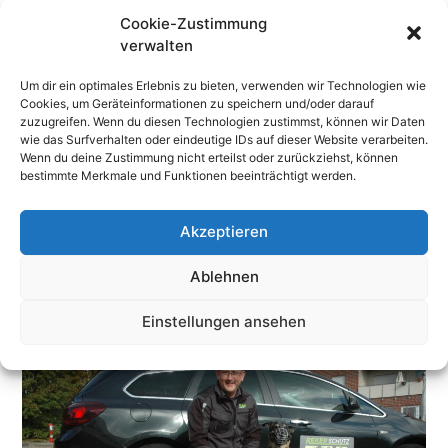
Eigentum. Als ausgebildeter Personenschützer
Cookie-Zustimmung
unterrichte ich als Dozent und Honorarkraft mit großer
verwalten
Leidenschaft, ohne dabei das operative Geschäft zu
vernachlässigen.
Um dir ein optimales Erlebnis zu bieten, verwenden wir Technologien wie
Cookies, um Geräteinformationen zu speichern und/oder darauf
Als staatlich anerkannter Ausbilder und Prüfer der
zuzugreifen. Wenn du diesen Technologien zustimmst, können wir Daten
Waffensachkunde gebe ich gerne mein Wissen an
wie das Surfverhalten oder eindeutige IDs auf dieser Website verarbeiten.
Sportschützen und Berufswaffenträger weiter. Bei uns
Wenn du deine Zustimmung nicht erteilst oder zurückziehst, können
werden Sie immer ein Stück weit „über den Durst“
bestimmte Merkmale und Funktionen beeinträchtigt werden.
ausgebildet, denn Leidenschaft und Verantwortung sind
unsere Stärke.
Akzeptieren
Herzlichst,
Ablehnen
Ihr Holger Reker
Einstellungen ansehen