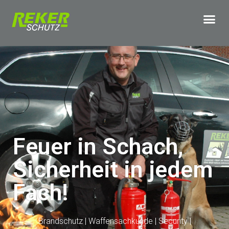
Feuer in Schach,
Sicherheit in jedem
Fach!
Brandschutz | Waffensachkunde | Security |